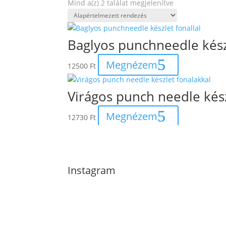
Mind a(z) 2 találat megjelenítve
Baglyos punchneedle készl
Megnézem
12500
Ft
Virágos punch needle kész
Megnézem
12730
Ft
Instagram