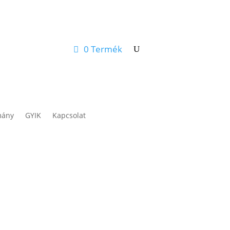
0 Termék
Fiókom
Kosár
mány
GYIK
Kapcsolat