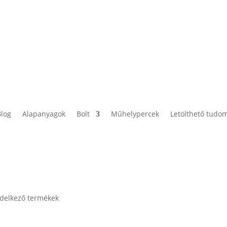
Blog
Alapanyagok
Bolt
Műhelypercek
Letölthető tudo
ndelkező termékek