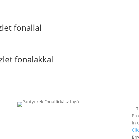
et fonallal
let fonalakkal
T
Pro
in 
Cli
Err