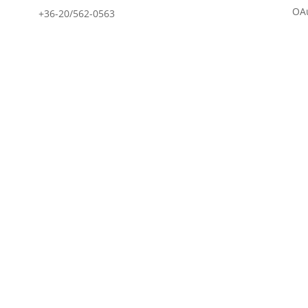
OAu
+36-20/562-0563
hello@pantyurek.hu
2119
Pécel
,
Korányi u. 3.
©2024 Pétsy Bea – Pantyurek
A vásárlás menete
|
Adatkezelési és cookie tájékoztató