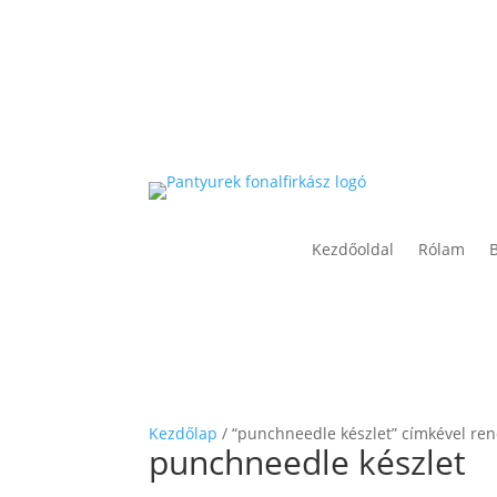
Kezdőoldal
Rólam
Kezdőlap
/ “punchneedle készlet” címkével re
punchneedle készlet