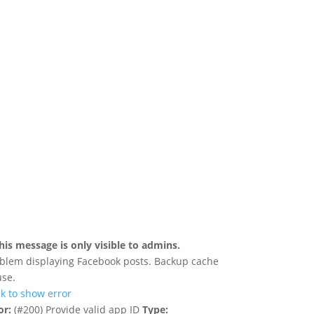
his message is only visible to admins.
blem displaying Facebook posts. Backup cache
use.
ck to show error
or:
(#200) Provide valid app ID
Type: