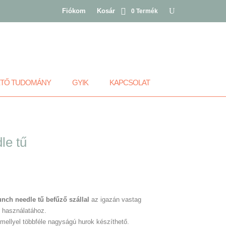
Fiókom
Kosár
0 Termék
ETŐ TUDOMÁNY
GYIK
KAPCSOLAT
le tű
nch needle tű befűző szállal
az igazán vastag
) használatához.
mellyel többféle nagyságú hurok készíthető.