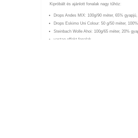
Kipróbált és ajánlott fonalak nagy tűhöz:
Drops Andes MIX: 100g/90 méter, 65% gyapjú
Drops Eskimo Uni Colour: 50 g/50 méter, 100%
Steinbach Wolle Ahoi: 100g/65 méter, 20% gyap
vastag effekt fonalak
bármivel működik, amit be tudsz fűzni
Többfajta szövet alkalmas hozzá, jól használható
Az alábbi alkotások nagy punch needle tűvel kés
A bagoly effekt fonallal készült két részből össz
töltve gyapjúval.