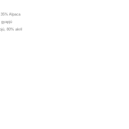
, 35% Alpaca
 gyapjú
jú, 80% akril
 például a
Monk's Cloth szövettel
.
zültek.
evarrva, gyapjúval kitömve. A "lepénykacsa" egyszerű gyapjú fonalból készült.