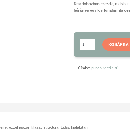
Díszdobozban
érkezik, melyben 
leírás és egy kis fonalminta öss
Nagy
KOSÁRBA
punch
needle
tű
mennyiség
Címke:
punch needle tű
rre, ezzel igazán klassz struktúrát tudsz kialakítani.