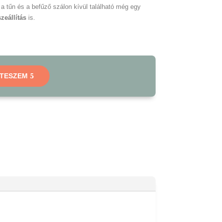
a tűn és a befűző szálon kívül található még egy
zeállítás
is.
 TESZEM