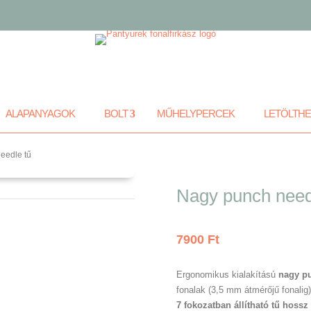
ALAPANYAGOK
BOLT
MŰHELYPERCEK
LETÖLTH
eedle tű
Nagy punch need
7900
Ft
Ergonomikus kialakítású
nagy pu
fonalak (3,5 mm átmérőjű fonalig
7 fokozatban állítható tű hossz