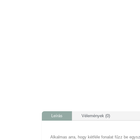
Leírás
Vélemények (0)
Alkalmas arra, hogy kétféle fonalat fűzz be egysze