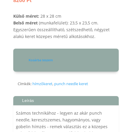
8200
Ft
Külső méret:
28 x 28 cm
Belső méret
(munkafelület): 23,5 x 23,5 cm.
Egyszerűen összeállítható, szétszedhető, négyzet
alakú keret közepes méretű alkotásokhoz.
Kosárba teszem
28
x
28
cm-
Címkék:
hímzőkeret
,
punch needle keret
es
keret
Leírás
mennyiség
Számos technikához - legyen az akár punch
needle, keresztszemes, hagyományos, vagy
gobelin hímzés - remek választás ez a közepes