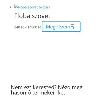
Floba szövet
Ártartomány:
Megnézem
340
Ft
–
14800
Ft
340 Ft
-
14800 Ft
Nem ezt kerested? Nézd meg
hasonló termékeinket!