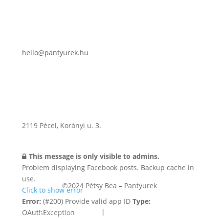
hello@pantyurek.hu
2119
Pécel
,
Korányi u. 3.
This message is only visible to admins.
Problem displaying Facebook posts. Backup cache in
use.
©2024 Pétsy Bea – Pantyurek
Click to show error
Error:
(#200) Provide valid app ID
Type:
A vásárlás menete
|
Adatkezelési és cookie
OAuthException