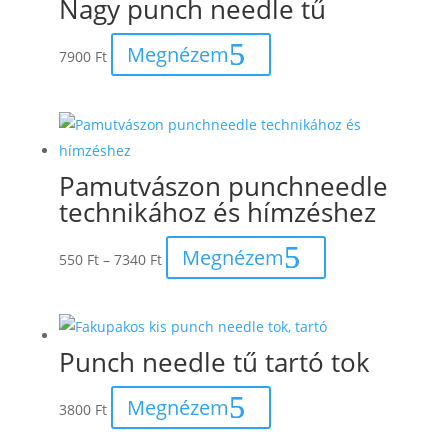
Nagy punch needle tű
Megnézem
7900
Ft
Pamutvászon punchneedle
technikához és hímzéshez
Ártartomány:
Megnézem
550
Ft
–
7340
Ft
550 Ft
-
7340 Ft
Punch needle tű tartó tok
Megnézem
3800
Ft