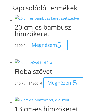
Kapcsolódó termékek
20 cm-es bambusz
hímzőkeret
Megnézem
2100
Ft
Floba szövet
Ártartomány:
Megnézem
340
Ft
–
14800
Ft
340 Ft
-
14800 Ft
13 cm-es hímzőkeret