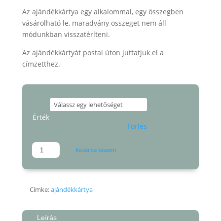
-
Az ajándékkártya egy alkalommal, egy összegben
15000 Ft
vásárolható le, maradvány összeget nem áll
módunkban visszatéríteni.
Az ajándékkártyát postai úton juttatjuk el a
címzetthez.
Érték
Törlés
Ajándékkártya
Kosárba teszem
mennyiség
Címke:
ajándékkártya
Leírás