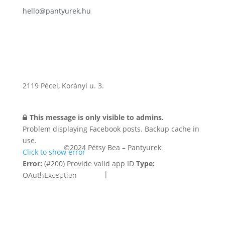
hello@pantyurek.hu
2119
Pécel
,
Korányi u. 3.
This message is only visible to admins.
Problem displaying Facebook posts. Backup cache in
use.
©2024 Pétsy Bea – Pantyurek
Click to show error
Error:
(#200) Provide valid app ID
Type:
A vásárlás menete
|
Adatkezelési és cookie
OAuthException
tájékoztató